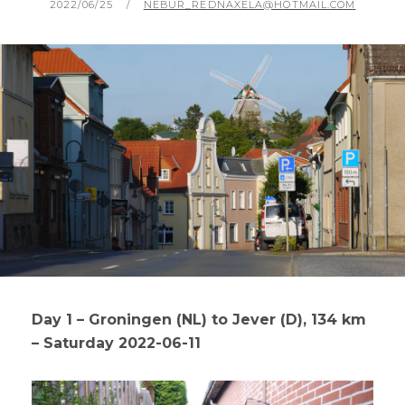
POSTED
BY
2022/06/25
NEBUR_REDNAXELA@HOTMAIL.COM
ON
Day 1 – Groningen (NL) to Jever (D), 134 km
– Saturday 2022-06-11